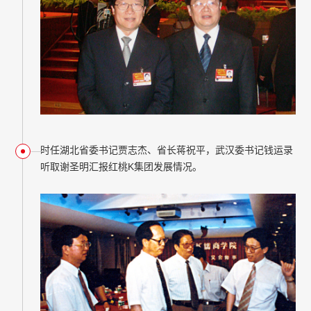
时任湖北省委书记贾志杰、省长蒋祝平，武汉委书记钱运录
听取谢圣明汇报红桃K集团发展情况。