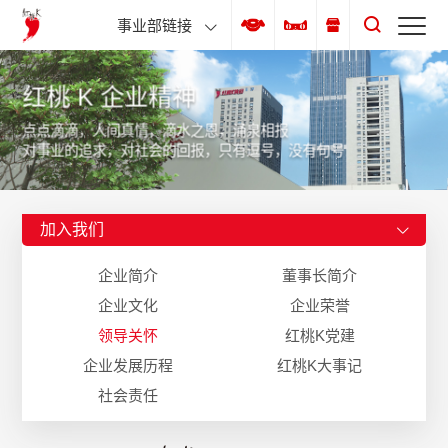
事业部链接
红桃 K 企业精神
点点滴滴，人间真情，滴水之恩，涌泉相报
对事业的追求，对社会的回报，只有逗号，没有句号
加入我们
企业简介
董事长简介
企业文化
企业荣誉
领导关怀
红桃K党建
企业发展历程
红桃K大事记
社会责任