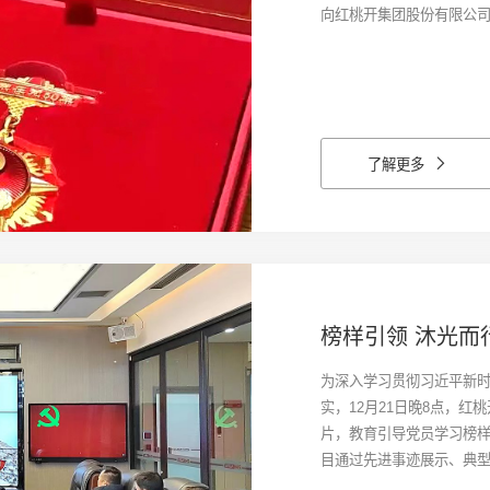
向红桃开集团股份有限公司
荣在党50年”纪念章是由中
年中国共产党成立100周
更是对一路拼搏奋进的共
了解更多
榜样引领 沐光而
习《榜样8》专题
为深入学习贯彻习近平新
实，12月21日晚8点，红
片，教育引导党员学习榜样
目通过先进事迹展示、典
虎、刘玲琍、唐菊兴、吴惠