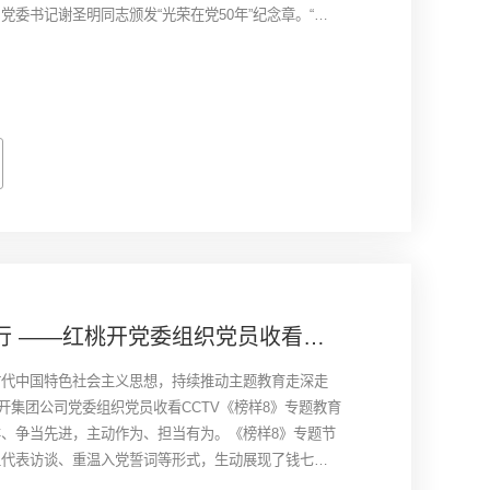
党委书记谢圣明同志颁发“光荣在党50年”纪念章。“光
共中央面向全体共产党员颁发的荣誉纪念奖章，于2021
年庆祝活动首次颁发，旨在彰显对老党员的敬意和关爱，
产党人的肯定和褒扬。
行 ——红桃开党委组织党员收看学
节目
时代中国特色社会主义思想，持续推动主题教育走深走
桃开集团公司党委组织党员收看CCTV《榜样8》专题教育
、争当先进，主动作为、担当有为。《榜样8》专题节
型代表访谈、重温入党誓词等形式，生动展现了钱七
芳、李桂科、热孜万古丽·沙吾提6名党员和浙江省余姚