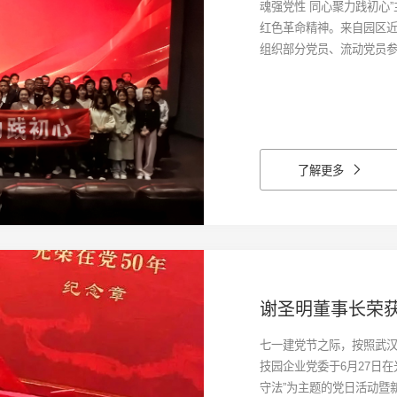
魂强党性 同心聚力践初心
红色革命精神。来自园区近
组织部分党员、流动党员
平》，影片聚焦抗美援朝战
“战场”两条主线交织呈现
人至深的英雄事迹，深刻再
杀，生动诠释了“英雄儿女
得的精神洗礼和思想升华
了解更多
坚定理想信念，立足本职
区、为企业发展贡献新的
谢圣明董事长荣获
七一建党节之际，按照武
技园企业党委于6月27日在
守法”为主题的党日活动暨