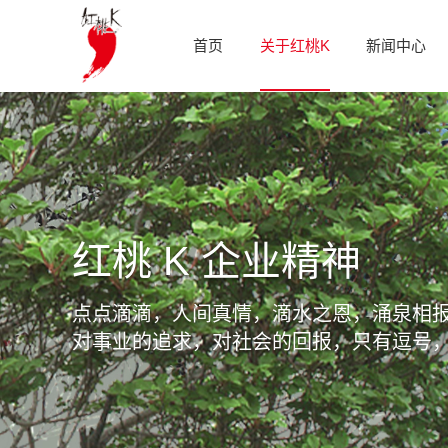
首页
关于红桃K
新闻中心
红桃 K 企业精神
点点滴滴，人间真情，滴水之恩，涌泉相
对事业的追求，对社会的回报，只有逗号