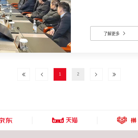
市梁弄镇横坎头村党委学
以及坚定信念、践行宗旨
层党组织战斗堡垒作用和
手机在线直播等多种形式
了解更多
纷表示要以榜样为镜，向
命，弘扬优良作风，服务
力，在自身工作岗位上作
1
2