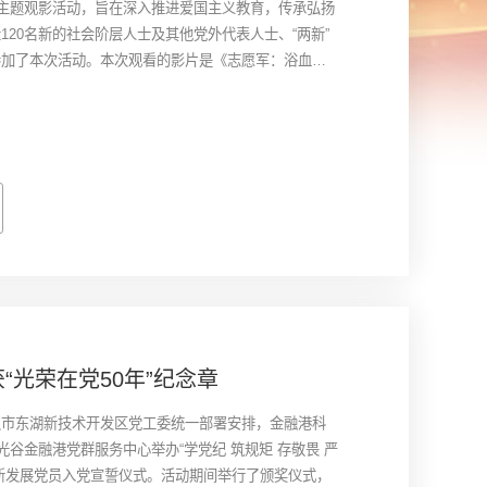
”主题观影活动，旨在深入推进爱国主义教育，传承弘扬
120名新的社会阶层人士及其他党外代表人士、“两新”
参加了本次活动。本次观看的影片是《志愿军：浴血和
争第五次战役后“边打边谈”的关键历程，将“谈判桌”与
。从长津湖到上甘岭，一幅幅珍贵的历史画面、一个个感
现了中国人民志愿军战士以“向死而生”的信念浴血拼
”的热血担当。观影后大家纷纷表示，此次观影是一次难
，要从志愿军战士的不朽功勋中汲取砥砺前行的力量，
岗位，不断增强社会责任感和使命感，凝心聚力，为园
智慧与力量。
“光荣在党50年”纪念章
汉市东湖新技术开发区党工委统一部署安排，金融港科
光谷金融港党群服务中心举办“学党纪 筑规矩 存敬畏 严
新发展党员入党宣誓仪式。活动期间举行了颁奖仪式，