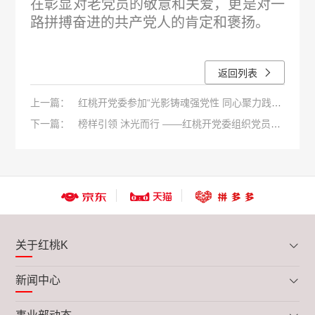
在彰显对老党员的敬意和关爱，更是对一
路拼搏奋进的共产党人的肯定和褒扬。
返回列表
上一篇：
红桃开党委参加“光影铸魂强党性 同心聚力践初
下一篇：
心”主题观影活动
榜样引领 沐光而行 ——红桃开党委组织党员收
看学习《榜样8》专题节目
关于红桃K
新闻中心