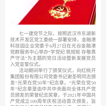
七一建党节之际，按照武汉市东湖新
技术开发区党工委统一部署安排，金融港
科技园企业党委于6月27日在光谷金融港
党群服务中心举办“学党纪 筑规矩 存敬畏
严守法”为主题的党日活动暨新发展党员
入党宣誓仪式。
活动期间举行了颁奖仪式，向
红桃开
集团股份有限公司党委书记谢圣明同志颁
发“光荣在党50年”纪念章。“光荣在党50
年”纪念章是由中共中央面向全体共产党
员颁发的荣誉纪念奖章，于2021年中国共
产党成立100周年庆祝活动首次颁发
，旨