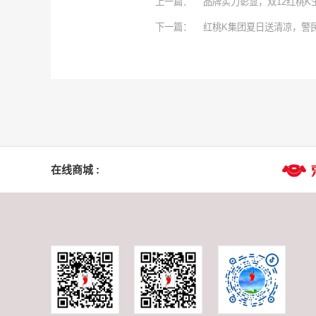
上一篇：
品牌实力彰显，双12红桃K
下一篇：
红桃K集团夏日送清凉，警
在线商城 :