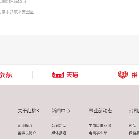
生血剂火爆热销
民携手共筑平安园区
关于红桃K
新闻中心
事业部动态
公司
企业简介
公司新闻
生血康事业部
药品
董事长简介
媒体报道
电商事业部
保健