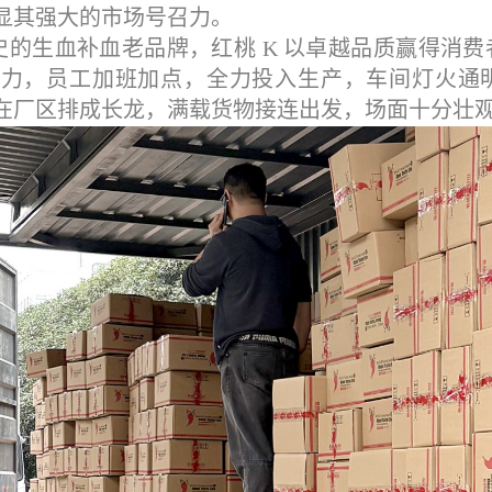
再度彰显其强大的市场号召力。
历史的生血补血老品牌，红桃 K 以卓越品质赢得消费者
力，员工加班加点，全力投入生产，车间灯火通明，
在厂区排成长龙，满载货物接连出发，场面十分壮